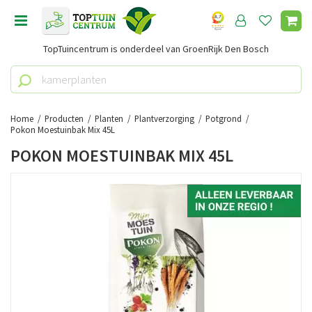
G
a
n
TopTuincentrum is onderdeel van GroenRijk Den Bosch
a
a
r
c
o
Home
Producten
Planten
Plantverzorging
Potgrond
n
Pokon Moestuinbak Mix 45L
t
POKON MOESTUINBAK MIX 45L
e
n
t