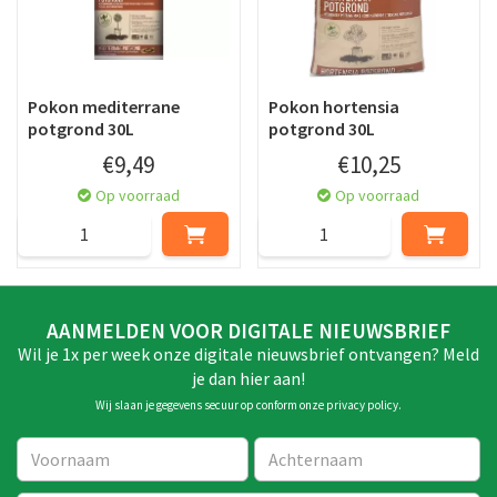
Pokon mediterrane
Pokon hortensia
potgrond 30L
potgrond 30L
€
9
,
49
€
10
,
25
Op voorraad
Op voorraad
AANMELDEN VOOR DIGITALE NIEUWSBRIEF
Wil je 1x per week onze digitale nieuwsbrief ontvangen? Meld
je dan hier aan!
Wij slaan je gegevens secuur op conform onze
privacy policy
.