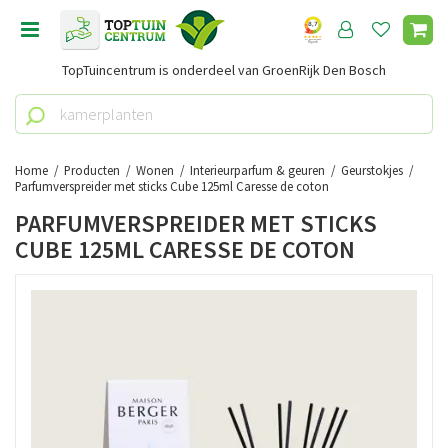
G
a
n
TopTuincentrum is onderdeel van GroenRijk Den Bosch
a
a
r
c
o
Home
Producten
Wonen
Interieurparfum & geuren
Geurstokjes
n
Parfumverspreider met sticks Cube 125ml Caresse de coton
t
PARFUMVERSPREIDER MET STICKS
e
CUBE 125ML CARESSE DE COTON
n
t