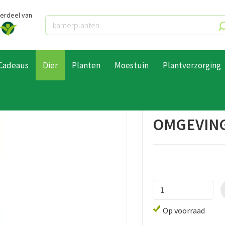
derdeel van
Cadeaus
Dier
Planten
Moestuin
Plantverzorging
vingsspray 400ml
OMGEVING
Op voorraad