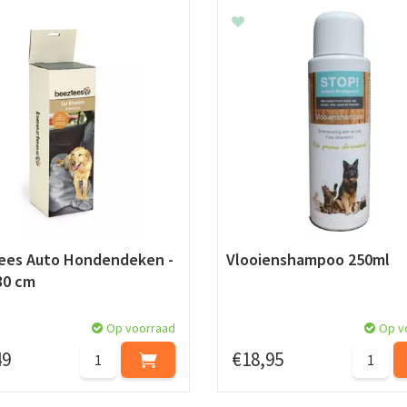
ees Auto Hondendeken -
Vlooienshampoo 250ml
30 cm
Op voorraad
Op v
49
€
18
,
95