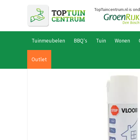
Ga
TopTuincentrum.nl is on
naar
content
Tuinmeubelen
BBQ's
Tuin
Wonen
Home
Producten
Dier
Honden
Hondenverzorging
Omge
Outlet