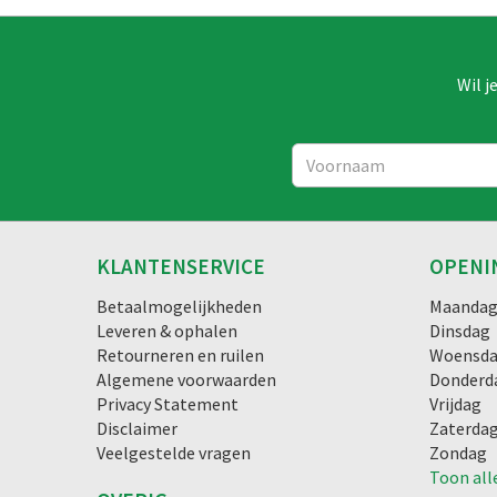
Wil j
KLANTENSERVICE
OPENI
Betaalmogelijkheden
Maanda
Leveren & ophalen
Dinsdag
Retourneren en ruilen
Woensd
Algemene voorwaarden
Donderd
Privacy Statement
Vrijdag
Disclaimer
Zaterda
Veelgestelde vragen
Zondag
Toon all