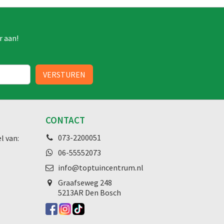
r aan!
CONTACT
073-2200051
l van:
06-55552073
info@toptuincentrum.nl
Graafseweg
248
5213AR Den Bosch