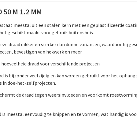
 50 M 1.2 MM
staat meestal uit een stalen kern met een geplastificeerde coati
 het geschikt maakt voor gebruik buitenshuis.
deze draad dikker en sterker dan dunne varianten, waardoor hij ges
cten, bevestigen van hekwerk en meer.
e hoeveelheid draad voor verschillende projecten.
ad is bijzonder veelzijdig en kan worden gebruikt voor het ophang
s in doe-het-zelfprojecten.
eschermt de draad tegen weersinvloeden en voorkomt roestvorming,
ad is meestal eenvoudig te knippen en te vormen, wat handig is v