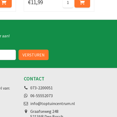
€
11
,
99
r aan!
CONTACT
073-2200051
l van:
06-55552073
info@toptuincentrum.nl
Graafseweg
248
5213AR Den Bosch