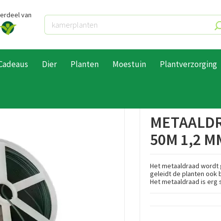
derdeel van
Cadeaus
Dier
Planten
Moestuin
Plantverzorging
 & -klemmen
Metaaldraad geplastificeerd 50m 1,2 mm
METAALDR
50M 1,2 M
Het metaaldraad wordt g
geleidt de planten ook
Het metaaldraad is erg 