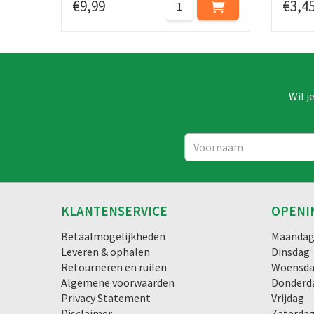
€
9
,
99
€
3
,
4
Wil j
KLANTENSERVICE
OPENI
Betaalmogelijkheden
Maanda
Leveren & ophalen
Dinsdag
Retourneren en ruilen
Woensd
Algemene voorwaarden
Donderd
Privacy Statement
Vrijdag
Disclaimer
Zaterda