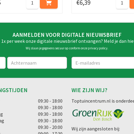
5
€
6
,
39
AANMELDEN VOOR DIGITALE NIEUWSBRIEF
e 1x per week onze digitale nieuwsbrief ontvangen? Meld je dan hie
Wij slaan je gegevens secuur op conform onze
privacy policy
.
NGSTIJDEN
WIE ZIJN WIJ?
g
09:30 - 18:00
Toptuincentrum.nl is onderdee
09:30 - 18:00
ag
09:30 - 18:00
ag
09:30 - 18:00
09:30 - 20:00
Wij zijn aangesloten bij:
g
09:00 - 17:30