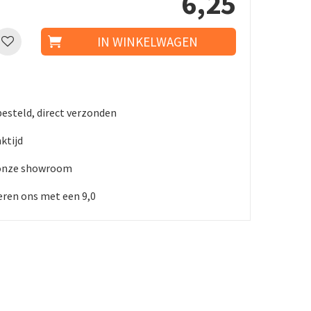
6
,
25
besteld, direct verzonden
ktijd
 onze showroom
ren ons met een 9,0