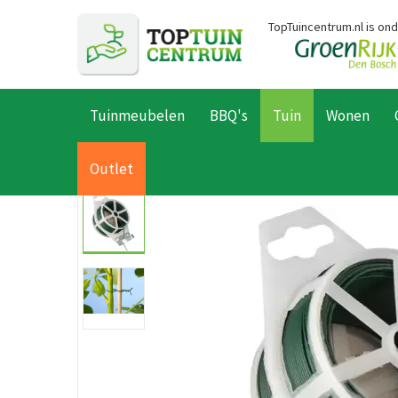
Ga
TopTuincentrum.nl is on
naar
content
Tuinmeubelen
BBQ's
Tuin
Wonen
Home
Producten
Planten
Plantverzorging
Plantgeleiders
Outlet