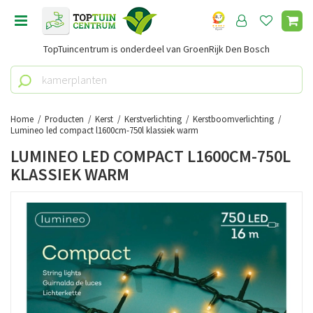
G
a
n
TopTuincentrum is onderdeel van GroenRijk Den Bosch
a
a
r
c
o
Home
Producten
Kerst
Kerstverlichting
Kerstboomverlichting
n
Lumineo led compact l1600cm-750l klassiek warm
t
LUMINEO LED COMPACT L1600CM-750L
e
KLASSIEK WARM
n
t