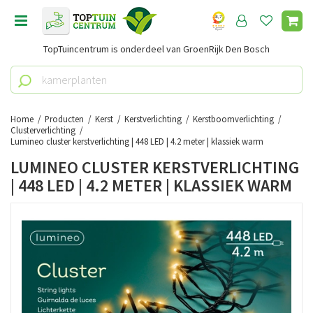
G
a
n
TopTuincentrum is onderdeel van GroenRijk Den Bosch
a
a
r
c
o
Home
Producten
Kerst
Kerstverlichting
Kerstboomverlichting
n
Clusterverlichting
Lumineo cluster kerstverlichting | 448 LED | 4.2 meter | klassiek warm
t
e
LUMINEO CLUSTER KERSTVERLICHTING
n
| 448 LED | 4.2 METER | KLASSIEK WARM
t