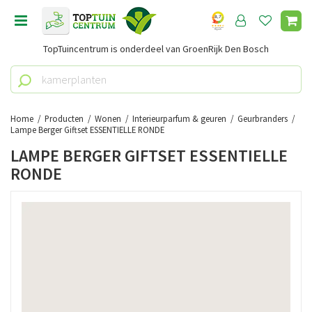
G
a
n
TopTuincentrum is onderdeel van GroenRijk Den Bosch
a
a
r
c
o
Home
Producten
Wonen
Interieurparfum & geuren
Geurbranders
n
Lampe Berger Giftset ESSENTIELLE RONDE
t
LAMPE BERGER GIFTSET ESSENTIELLE
e
RONDE
n
t