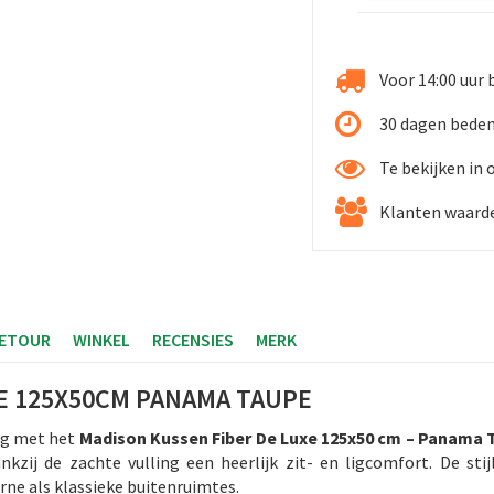
Voor 14:00 uur 
30 dagen beden
Te bekijken in
Klanten waarde
RETOUR
WINKEL
RECENSIES
MERK
E 125X50CM PANAMA TAUPE
ing met het
Madison Kussen Fiber De Luxe 125x50 cm – Panama 
zij de zachte vulling een heerlijk zit- en ligcomfort. De sti
rne als klassieke buitenruimtes.