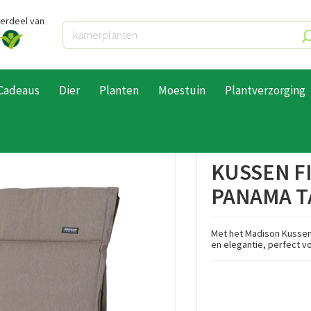
derdeel van
Cadeaus
Dier
Planten
Moestuin
Plantverzorging
uinkussens
Stoelkussens
Stoelkussens hoge rug
Kussen fiber de luxe 125x5
KUSSEN F
PANAMA T
Met het Madison Kussen 
en elegantie, perfect v