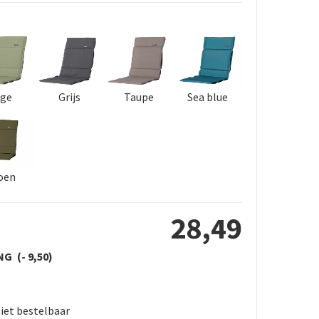
age
Grijs
Taupe
Sea blue
oen
28
,
49
NG
-
9
,
50
iet bestelbaar