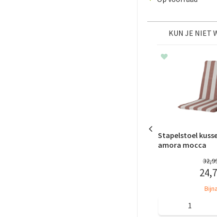
KUN JE NIET
Stapelstoel kuss
amora mocca
32
,
9
24
,
7
Bijn