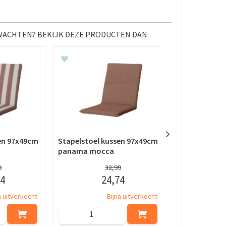
 WACHTEN? BEKIJK DEZE PRODUCTEN DAN:
en 97x49cm
Stapelstoel kussen 97x49cm
Stapelstoel 
panama mocca
aria naturel
9
32
,
99
4
24
,
74
a uitverkocht
Bijna uitverkocht