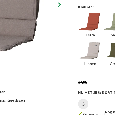
Kleuren:
Terra
S
Linnen
Gr
37
,
99
ngen
NU MET 25% KORTI
enachtige dagen
Nog n
Op voorraad