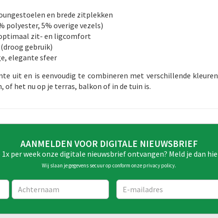
loungestoelen en brede zitplekken
 polyester, 5% overige vezels)
 optimaal zit- en ligcomfort
 (droog gebruik)
ge, elegante sfeer
rmte uit en is eenvoudig te combineren met verschillende kleuren
f het nu op je terras, balkon of in de tuin is.
AANMELDEN VOOR DIGITALE NIEUWSBRIEF
e 1x per week onze digitale nieuwsbrief ontvangen? Meld je dan hie
Wij slaan je gegevens secuur op conform onze
privacy policy
.