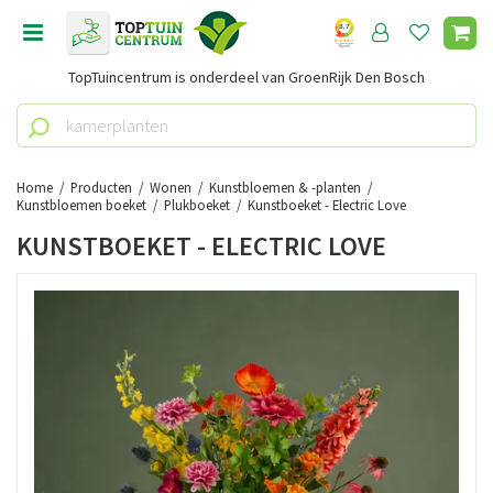
G
a
n
TopTuincentrum is onderdeel van GroenRijk Den Bosch
a
a
r
c
o
Home
Producten
Wonen
Kunstbloemen & -planten
n
Kunstbloemen boeket
Plukboeket
Kunstboeket - Electric Love
t
KUNSTBOEKET - ELECTRIC LOVE
e
n
t