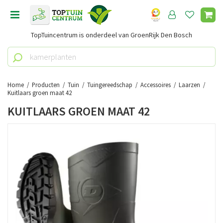
G
a
n
TopTuincentrum is onderdeel van GroenRijk Den Bosch
a
a
r
c
o
Home
Producten
Tuin
Tuingereedschap
Accessoires
Laarzen
n
Kuitlaars groen maat 42
t
KUITLAARS GROEN MAAT 42
e
n
t