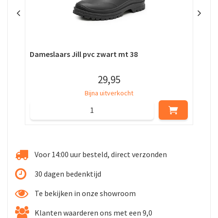
Dameslaars Jill pvc zwart mt 38
Laa
29
,
95
Bijna uitverkocht
Voor 14:00 uur besteld, direct verzonden
30 dagen bedenktijd
Te bekijken in onze showroom
Klanten waarderen ons met een 9,0