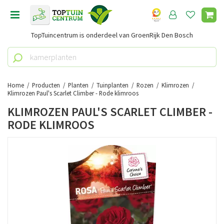
G
a
n
TopTuincentrum is onderdeel van GroenRijk Den Bosch
a
a
r
c
o
Home
Producten
Planten
Tuinplanten
Rozen
Klimrozen
n
Klimrozen Paul's Scarlet Climber - Rode klimroos
t
KLIMROZEN PAUL'S SCARLET CLIMBER -
e
RODE KLIMROOS
n
t