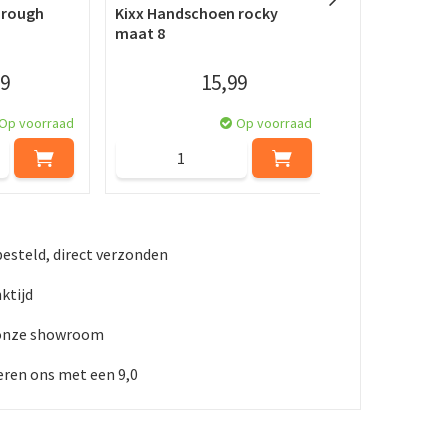
 rough
Kixx Handschoen rocky
Kixx Handsch
maat 8
red maat 7
9
15
,
99
Op voorraad
Op voorraad
besteld, direct verzonden
ktijd
 onze showroom
ren ons met een 9,0