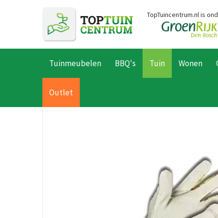
Ga
TopTuincentrum.nl is on
naar
content
Tuinmeubelen
BBQ's
Tuin
Wonen
Home
Producten
Tuin
Tuingereedschap
Accessoires
Ha
Outlet