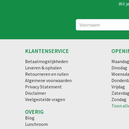
Wil j
KLANTENSERVICE
OPENI
Betaalmogelijkheden
Maanda
Leveren & ophalen
Dinsdag
Retourneren en ruilen
Woensd
Algemene voorwaarden
Donderd
Privacy Statement
Vrijdag
Disclaimer
Zaterda
Veelgestelde vragen
Zondag
Toon all
OVERIG
Blog
Lunchroom