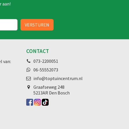
r aan!
CONTACT
073-2200051
l van:
06-55552073
info@toptuincentrum.nl
Graafseweg
248
5213AR Den Bosch