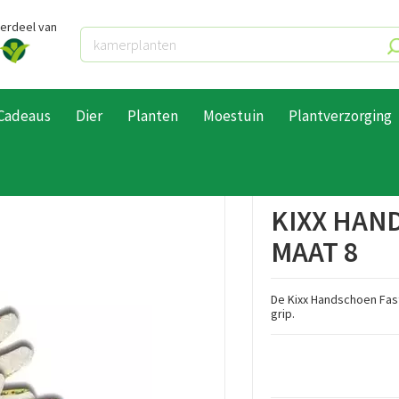
derdeel van
Cadeaus
Dier
Planten
Moestuin
Plantverzorging
ndschoenen
Kixx Handschoen fast fruit maat 8
KIXX HAN
MAAT 8
De Kixx Handschoen Fast
grip.