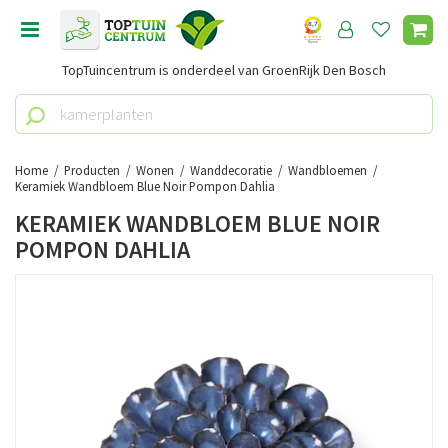
G
a
n
TopTuincentrum is onderdeel van GroenRijk Den Bosch
a
a
r
c
o
Home
Producten
Wonen
Wanddecoratie
Wandbloemen
n
Keramiek Wandbloem Blue Noir Pompon Dahlia
t
KERAMIEK WANDBLOEM BLUE NOIR
e
POMPON DAHLIA
n
t