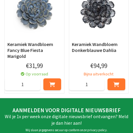
Keramiek Wandbloem
Keramiek Wandbloem
Fancy Blue Fiesta
Donkerblauwe Dahlia
Marigold
€
31
,
99
€
94
,
99
Op voorraad
Bijna uitverkocht
AANMELDEN VOOR DIGITALE NIEUWSBRIEF
Wil je 1x per week onze digitale nieuwsbrief ontvangen? Meld
je dan hier aan!
Wij slaan je gegevens secuur op conform onze
privacy policy
.