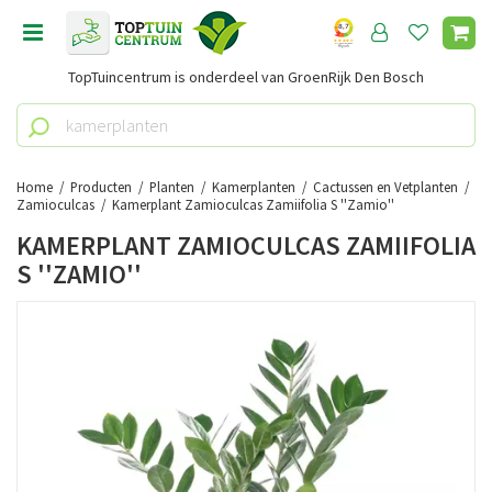
G
a
n
TopTuincentrum is onderdeel van GroenRijk Den Bosch
a
a
r
c
o
Home
Producten
Planten
Kamerplanten
Cactussen en Vetplanten
n
Zamioculcas
Kamerplant Zamioculcas Zamiifolia S ''Zamio''
t
KAMERPLANT ZAMIOCULCAS ZAMIIFOLIA
e
S ''ZAMIO''
n
t