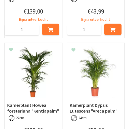
€
139
,
00
€
43
,
99
Bijna uitverkocht
Bijna uitverkocht
Kamerplant Howea
Kamerplant Dypsis
forsteriana "Kentiapalm"
Lutescens "Areca palm"
27cm
24cm