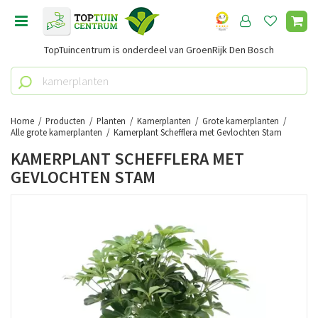
G
a
n
TopTuincentrum is onderdeel van GroenRijk Den Bosch
a
a
r
c
o
Home
Producten
Planten
Kamerplanten
Grote kamerplanten
n
Alle grote kamerplanten
Kamerplant Schefflera met Gevlochten Stam
t
KAMERPLANT SCHEFFLERA MET
e
GEVLOCHTEN STAM
n
t