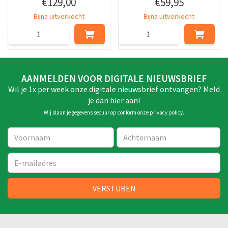
€
129
,
00
€
59
,
95
Bijna uitverkocht
Bijna uitverkocht
AANMELDEN VOOR DIGITALE NIEUWSBRIEF
Wil je 1x per week onze digitale nieuwsbrief ontvangen? Meld
je dan hier aan!
Wij slaan je gegevens secuur op conform onze
privacy policy
.