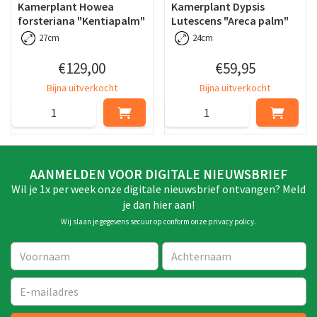
Kamerplant Howea
Kamerplant Dypsis
forsteriana "Kentiapalm"
Lutescens "Areca palm"
27cm
24cm
€
129
,
00
€
59
,
95
Bijna uitverkocht
Bijna uitverkocht
AANMELDEN VOOR DIGITALE NIEUWSBRIEF
Wil je 1x per week onze digitale nieuwsbrief ontvangen? Meld
je dan hier aan!
Wij slaan je gegevens secuur op conform onze
privacy policy
.