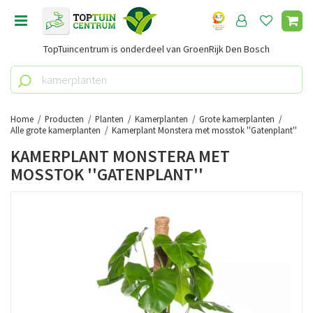
G
a
n
TopTuincentrum is onderdeel van GroenRijk Den Bosch
a
a
r
c
o
Home
Producten
Planten
Kamerplanten
Grote kamerplanten
n
Alle grote kamerplanten
Kamerplant Monstera met mosstok ''Gatenplant''
t
KAMERPLANT MONSTERA MET
e
MOSSTOK ''GATENPLANT''
n
t