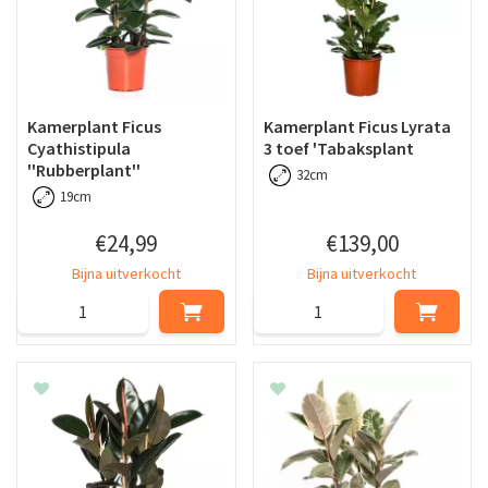
Kamerplant Ficus
Kamerplant Ficus Lyrata
Cyathistipula
3 toef 'Tabaksplant
''Rubberplant''
32cm
19cm
€
24
,
99
€
139
,
00
Bijna uitverkocht
Bijna uitverkocht