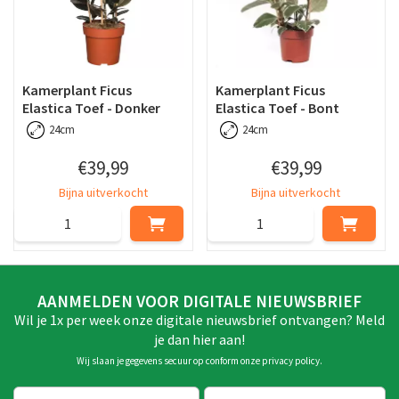
Kamerplant Ficus
Kamerplant Ficus
Elastica Toef - Donker
Elastica Toef - Bont
24cm
24cm
€
39
,
99
€
39
,
99
Bijna uitverkocht
Bijna uitverkocht
AANMELDEN VOOR DIGITALE NIEUWSBRIEF
Wil je 1x per week onze digitale nieuwsbrief ontvangen? Meld
je dan hier aan!
Wij slaan je gegevens secuur op conform onze
privacy policy
.