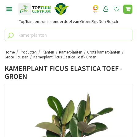
G
a
n
TopTuincentrum is onderdeel van GroenRijk Den Bosch
a
a
r
c
o
Home
Producten
Planten
Kamerplanten
Grote kamerplanten
n
Grote Ficussen
Kamerplant Ficus Elastica Toef - Groen
t
KAMERPLANT FICUS ELASTICA TOEF -
e
GROEN
n
t