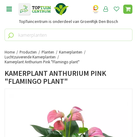
G
a
n
TopTuincentrum is onderdeel van GroenRijk Den Bosch
a
a
r
c
o
Home
Producten
Planten
Kamerplanten
n
Luchtzuiverende Kamerplanten
Kamerplant Anthurium Pink "Flamingo plant"
t
e
KAMERPLANT ANTHURIUM PINK
n
"FLAMINGO PLANT"
t