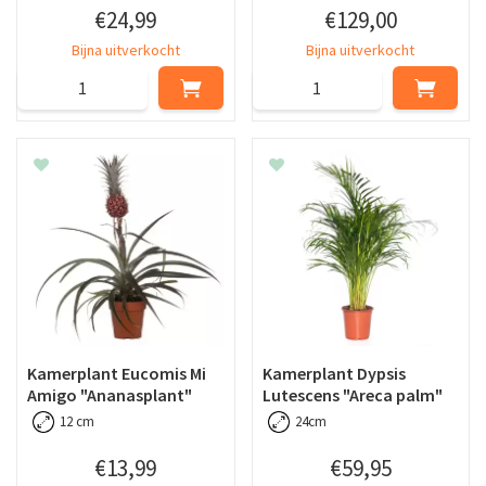
€
24
,
99
€
129
,
00
Bijna uitverkocht
Bijna uitverkocht
Kamerplant Eucomis Mi
Kamerplant Dypsis
Amigo "Ananasplant"
Lutescens "Areca palm"
12 cm
24cm
€
13
,
99
€
59
,
95