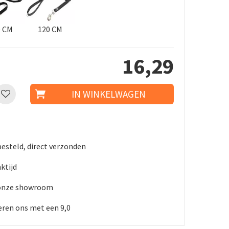
0 CM
120 CM
16
,
29
besteld, direct verzonden
nktijd
 onze showroom
ren ons met een 9,0