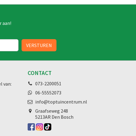
r aan!
CONTACT
073-2200051
l van:
06-55552073
info@toptuincentrum.nl
Graafseweg
248
5213AR Den Bosch