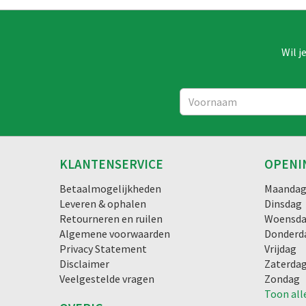
Wil j
KLANTENSERVICE
OPENI
Betaalmogelijkheden
Maanda
Leveren & ophalen
Dinsdag
Retourneren en ruilen
Woensd
Algemene voorwaarden
Donderd
Privacy Statement
Vrijdag
Disclaimer
Zaterda
Veelgestelde vragen
Zondag
Toon all