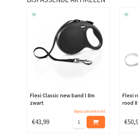
Flexi Classic new band l 8m
Flexi 
zwart
rood 8
Bijna uitverkocht
€
43
,
99
€
50
,