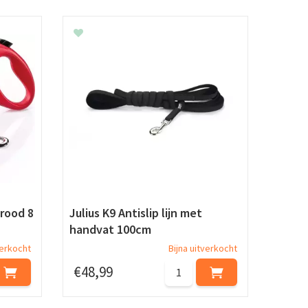
 rood 8
Julius K9 Antislip lijn met
handvat 100cm
verkocht
Bijna uitverkocht
€
48
,
99