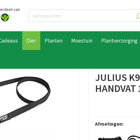
derdeel van
Cadeaus
Dier
Planten
Moestuin
Plantverzorging
ulius K9 Antislip lijn met handvat 120cm
JULIUS K9
HANDVAT 
Afmetingen: