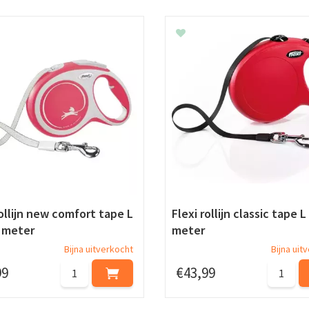
rollijn new comfort tape L
Flexi rollijn classic tape L
 meter
meter
Bijna uitverkocht
Bijna uit
99
€
43
,
99