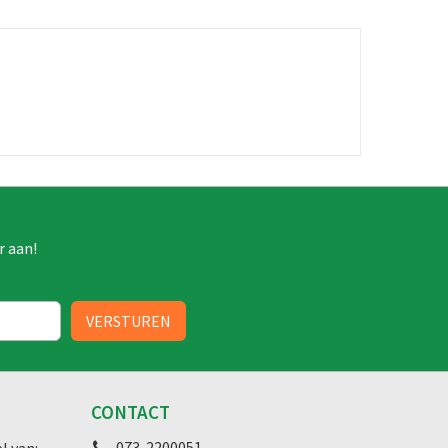
r aan!
CONTACT
073-2200051
l van: