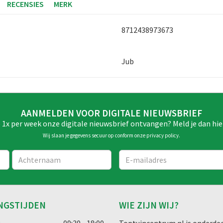
RECENSIES
MERK
8712438973673
Jub
AANMELDEN VOOR DIGITALE NIEUWSBRIEF
e 1x per week onze digitale nieuwsbrief ontvangen? Meld je dan hie
Wij slaan je gegevens secuur op conform onze
privacy policy
.
NGSTIJDEN
WIE ZIJN WIJ?
g
09:30 - 18:00
Toptuincentrum.nl is onderdee