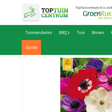
Ga
TopTuincentrum.nl is on
naar
content
Tuinmeubelen
BBQ's
Tuin
Wonen
Home
Producten
Planten
Tuinplanten
Bloembollen
JU
Outlet