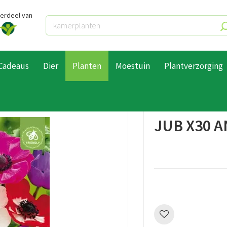
derdeel van
Cadeaus
Dier
Planten
Moestuin
Plantverzorging
B x30 Anemone de caen mix
JUB X30 