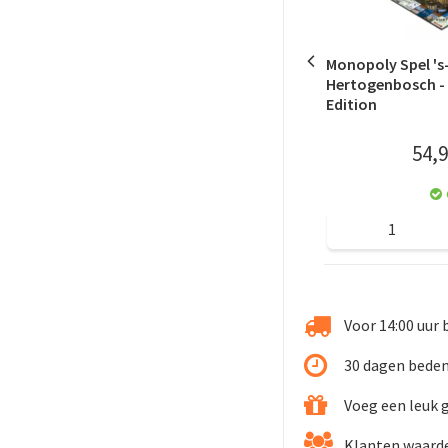
Monopoly Spel 's
Hertogenbosch -
Edition
54
,
9
Voor 14:00 uur 
30 dagen beden
Voeg een leuk 
Klanten waarde