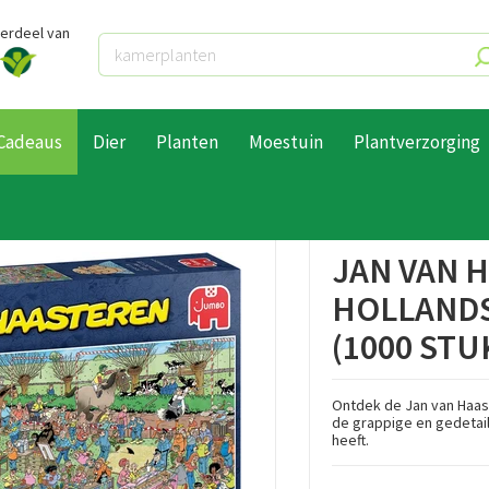
derdeel van
Cadeaus
Dier
Planten
Moestuin
Plantverzorging
aasteren Oud Hollandse Ambachten Puzzel (1000 stukjes)
JAN VAN 
HOLLANDS
(1000 STU
Ontdek de Jan van Haas
de grappige en gedetail
heeft.