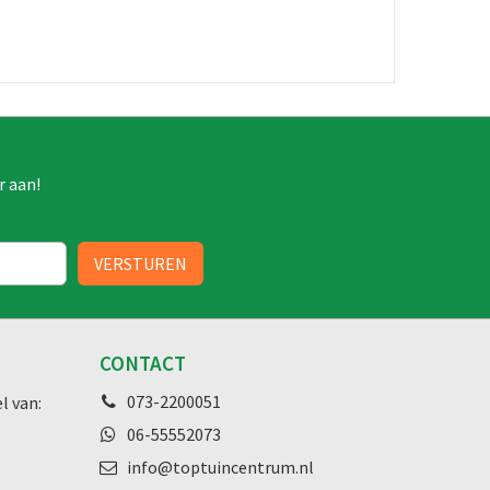
r aan!
CONTACT
073-2200051
l van:
06-55552073
info@toptuincentrum.nl