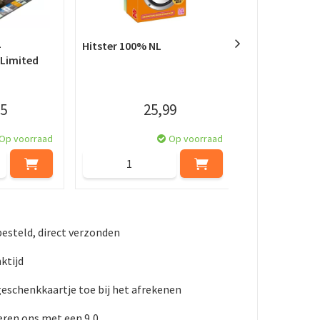
-
Hitster 100% NL
Where’s Wally
 Limited
Puzzel (1000 
5
25
,
99
Op voorraad
Op voorraad
besteld, direct verzonden
ktijd
geschenkkaartje toe bij het afrekenen
ren ons met een 9,0