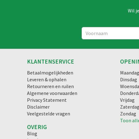
Wil j
KLANTENSERVICE
OPENI
Betaalmogelijkheden
Maanda
Leveren & ophalen
Dinsdag
Retourneren en ruilen
Woensd
Algemene voorwaarden
Donderd
Privacy Statement
Vrijdag
Disclaimer
Zaterda
Veelgestelde vragen
Zondag
Toon all
OVERIG
Blog