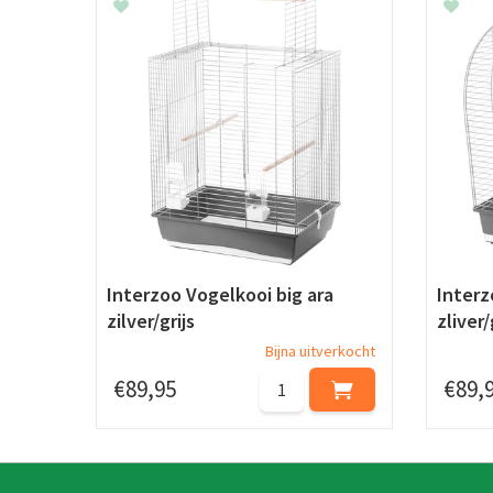
Interzoo Vogelkooi big ara
Interz
zilver/grijs
zliver/
Bijna uitverkocht
€
89
,
95
€
89
,