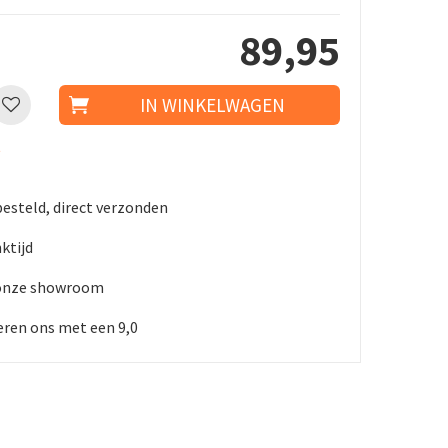
89
,
95
t
besteld, direct verzonden
nktijd
 onze showroom
ren ons met een 9,0