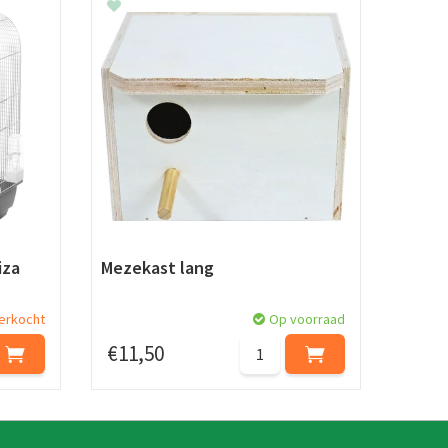
iza
Mezekast lang
verkocht
Op voorraad
€
11
,
50