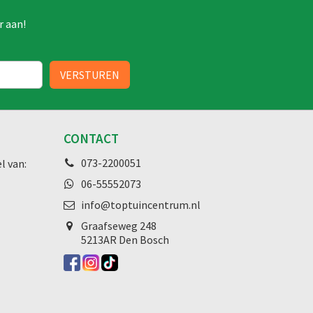
r aan!
CONTACT
073-2200051
l van:
06-55552073
info@toptuincentrum.nl
Graafseweg
248
5213AR Den Bosch