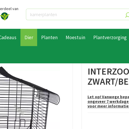
derdeel van
Cadeaus
Dier
Planten
Moestuin
Plantverzorging
erzoo Vogelkooi vega zwart/beige
INTERZOO
ZWART/BE
Let op! Vanwege bepe
ongeveer 7 werkdagen
voor meer informatie