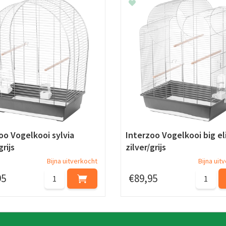
oo Vogelkooi sylvia
Interzoo Vogelkooi big el
grijs
zilver/grijs
Bijna uitverkocht
Bijna uit
95
€
89
,
95