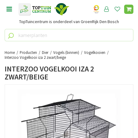
G
a
n
TopTuincentrum is onderdeel van GroenRijk Den Bosch
a
a
r
c
o
Home
Producten
Dier
Vogels (binnen)
Vogelkooien
n
Interzoo Vogelkooi iza 2 zwart/beige
t
INTERZOO VOGELKOOI IZA 2
e
ZWART/BEIGE
n
t