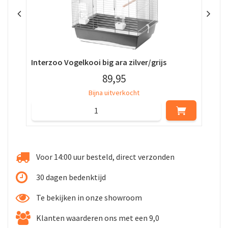
Interzoo Vogelkooi big ara zilver/grijs
Int
89
,
95
Bijna uitverkocht
Voor 14:00 uur besteld, direct verzonden
30 dagen bedenktijd
Te bekijken in onze showroom
Klanten waarderen ons met een 9,0