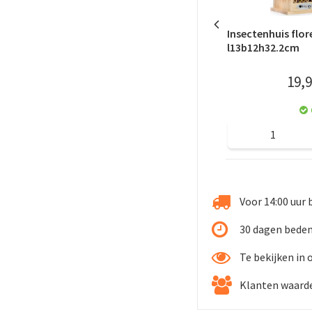
Insectenhuis flo
l13b12h32.2cm
19
,
9
Voor 14:00 uur 
30 dagen bede
Te bekijken in
Klanten waarde