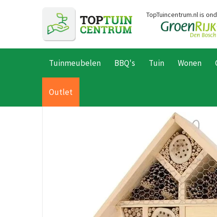
Ga
TopTuincentrum.nl is on
naar
content
Tuinmeubelen
BBQ's
Tuin
Wonen
Home
Producten
Dier
Tuindieren
Insecten
Insectenhotel
Outlet