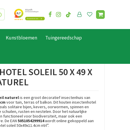
Kunstbloemen
Tuingereedschap
OTEL SOLEIL 50 X 49 X
NATUREL
il naturel
is een groot decoratief insectenhuis van
4 cm
voor tuin, terras of balkon. Dit houten insectenhotel
oals solitaire bijen, kevers, oorwormen, spinnen en
schuilen, rusten en nestelen. Door het natuurlijke
en functioneel voor biodiversiteit, maar ook een
re. De EAN
5051054299914
wordt online gekoppeld aan
el soleil 50x49x11.4cm ntrl”.