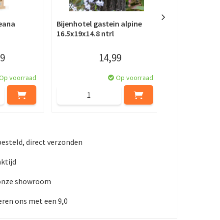
reana
Bijenhotel gastein alpine
Insectenhotel
16.5x19x14.8 ntrl
16.5x19x14.8 
9
14
,
99
Op voorraad
Op voorraad
besteld, direct verzonden
nktijd
 onze showroom
ren ons met een 9,0