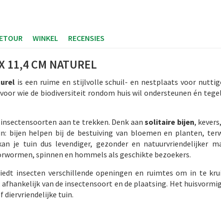
RETOUR
WINKEL
RECENSIES
X 11,4 CM NATUREL
turel
is een ruime en stijlvolle schuil- en nestplaats voor nuttig
al voor wie de biodiversiteit rondom huis wil ondersteunen én teg
 insectensoorten aan te trekken. Denk aan
solitaire bijen
, kever
in: bijen helpen bij de bestuiving van bloemen en planten, terw
n je tuin dus levendiger, gezonder en natuurvriendelijker ma
 oorwormen, spinnen en hommels als geschikte bezoekers.
iedt insecten verschillende openingen en ruimtes om in te kru
 afhankelijk van de insectensoort en de plaatsing. Het huisvorm
 diervriendelijke tuin.