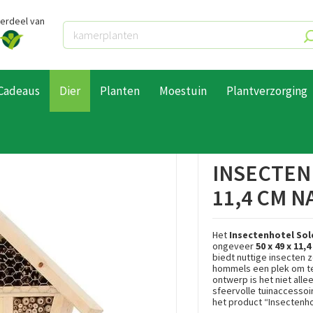
derdeel van
Cadeaus
Dier
Planten
Moestuin
Plantverzorging
 Soleil 50 x 49 x 11,4 cm naturel
INSECTENH
11,4 CM 
Het
Insectenhotel Sole
ongeveer
50 x 49 x 11,
biedt nuttige insecten z
hommels een plek om te 
ontwerp is het niet alle
sfeervolle tuinaccessoi
het product “Insectenhot