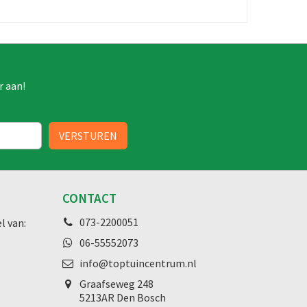
r aan!
CONTACT
073-2200051
l van:
06-55552073
info@toptuincentrum.nl
Graafseweg
248
5213AR Den Bosch