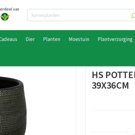
derdeel van
Cadeaus
Dier
Planten
Moestuin
Plantverzorging
tterie Pot Tokio Groen 39x36cm
HS POTTE
39X36CM