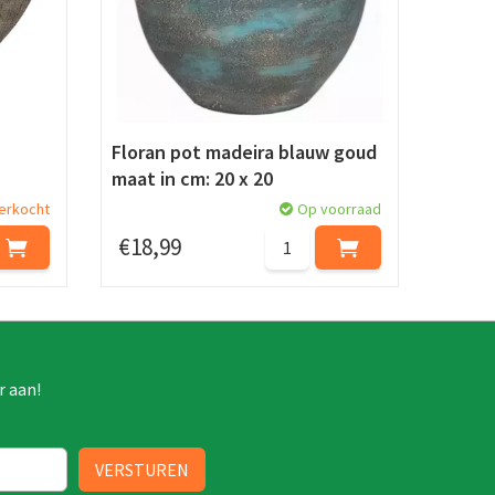
Floran pot madeira blauw goud
maat in cm: 20 x 20
verkocht
Op voorraad
€
18
,
99
r aan!