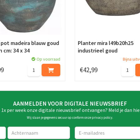
 pot madeira blauw goud
Planter mira l49b20h25
n cm: 34 x 34
industrieel goud
Op voorraad
Bijna uit
99
€
42
,
99
AANMELDEN VOOR DIGITALE NIEUWSBRIEF
e 1x per week onze digitale nieuwsbrief ontvangen? Meld je dan hie
Wij slaan je gegevens secuur op conform onze
privacy policy
.