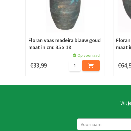
Floran vaas madeira blauw goud
Floran
maat in cm: 35 x 18
maat i
Op voorraad
€
33
,
99
€
64
,
Wil j