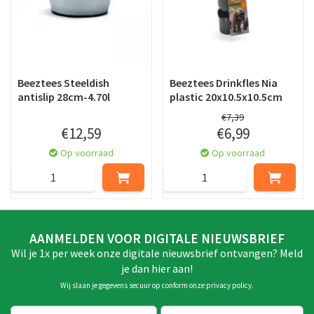
Beeztees Steeldish
Beeztees Drinkfles Nia
antislip 28cm-4.70l
plastic 20x10.5x10.5cm
€
7
,
39
€
12
,
59
€
6
,
99
Op voorraad
Op voorraad
AANMELDEN VOOR DIGITALE NIEUWSBRIEF
Wil je 1x per week onze digitale nieuwsbrief ontvangen? Meld
je dan hier aan!
Wij slaan je gegevens secuur op conform onze
privacy policy
.