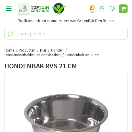
G
a
n
TopTuincentrum is onderdeel van GroenRijk Den Bosch
a
a
r
c
o
Home
Producten
Dier
Honden
n
Hondenvoerbakken en drinkbakken
Hondenbak rvs 21 cm
t
HONDENBAK RVS 21 CM
e
n
t