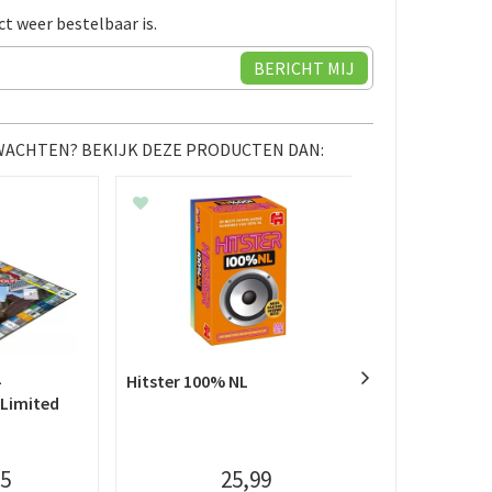
ct weer bestelbaar is.
 WACHTEN? BEKIJK DEZE PRODUCTEN DAN:
-
Hitster 100% NL
Where’s Wally
 Limited
Puzzel (1000 
5
25
,
99