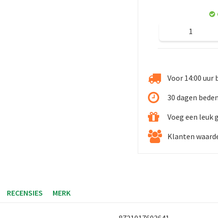
Voor 14:00 uur 
30 dagen beden
Voeg een leuk 
Klanten waarde
RECENSIES
MERK
8721017603641