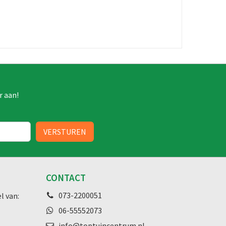
r aan!
CONTACT
073-2200051
l van:
06-55552073
info@toptuincentrum.nl