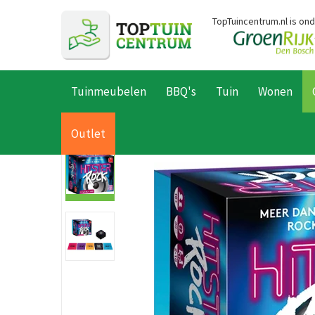
Ga
TopTuincentrum.nl is on
naar
content
Tuinmeubelen
BBQ's
Tuin
Wonen
Home
Producten
Cadeaus
Spelletjes & puzzels
Hitster roc
Outlet