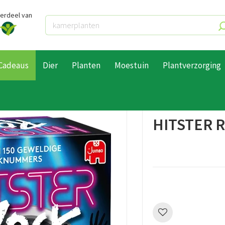
derdeel van
Cadeaus
Dier
Planten
Moestuin
Plantverzorging
k uitbreidingsset
HITSTER 