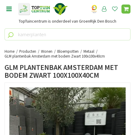
G
a
n
TopTuincentrum is onderdeel van GroenRijk Den Bosch
a
a
r
c
o
Home
Producten
Wonen
Bloempotten
Metaal
n
GLM plantenbak Amsterdam met bodem Zwart 100x100x40cm
t
GLM PLANTENBAK AMSTERDAM MET
e
BODEM ZWART 100X100X40CM
n
t