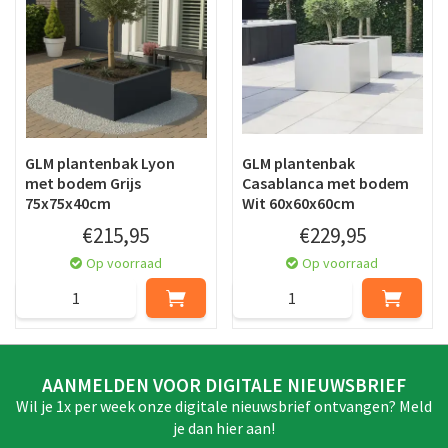
GLM plantenbak Lyon
GLM plantenbak
met bodem Grijs
Casablanca met bodem
75x75x40cm
Wit 60x60x60cm
€
215
,
95
€
229
,
95
Op voorraad
Op voorraad
AANMELDEN VOOR DIGITALE NIEUWSBRIEF
Wil je 1x per week onze digitale nieuwsbrief ontvangen? Meld
je dan hier aan!