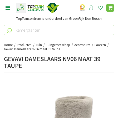
G
a
n
TopTuincentrum is onderdeel van GroenRijk Den Bosch
a
a
r
c
o
Home
Producten
Tuin
Tuingereedschap
Accessoires
Laarzen
n
Gevavi Dameslaars NV06 maat 39 taupe
t
GEVAVI DAMESLAARS NV06 MAAT 39
e
TAUPE
n
t