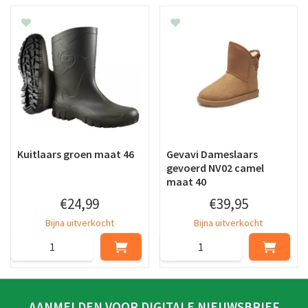
Kuitlaars groen maat 46
Gevavi Dameslaars
gevoerd NV02 camel
maat 40
€
24
,
99
€
39
,
95
Bijna uitverkocht
Bijna uitverkocht
AANMELDEN VOOR DIGITALE NIEUWSBRIEF