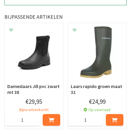
BIJPASSENDE ARTIKELEN
Dameslaars Jill pvc zwart
Laars rapido groen maat
mt 38
32
€
29
,
95
€
24
,
99
Bijna uitverkocht
Op voorraad