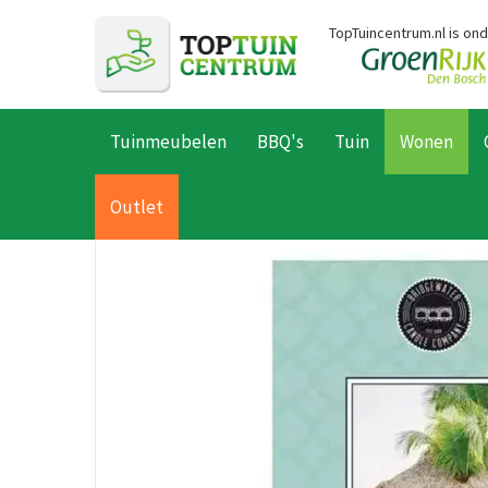
Ga
TopTuincentrum.nl is on
naar
content
Tuinmeubelen
BBQ's
Tuin
Wonen
Home
Producten
Wonen
Interieurparfum & geuren
Geurza
Outlet