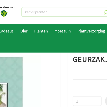
derdeel van
Cadeaus
Dier
Planten
Moestuin
Plantverzorging
kjes
Geurzakje on island time 17cm
GEURZAKJ