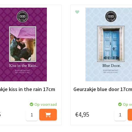
kje kiss in the rain 17cm
Geurzakje blue door 17c
Op voorraad
Op v
5
€
4
,
95