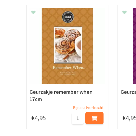
Geurzakje remember when
Geurza
17cm
Bijna uitverkocht
€
4
,
95
€
4
,
9