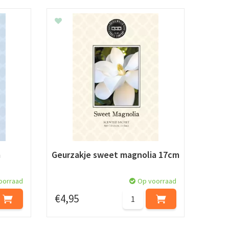
m
Geurzakje sweet magnolia 17cm
oorraad
Op voorraad
€
4
,
95