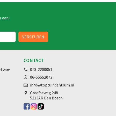
r aan!
CONTACT
073-2200051
l van:
06-55552073
info@toptuincentrum.nl
Graafseweg
248
5213AR Den Bosch