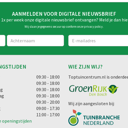
AANMELDEN VOOR DIGITALE NIEUWSBRIEF
e 1x per week onze digitale nieuwsbrief ontvangen? Meld je dan hie
Wij slaan je gegevens secuur op conform onze
privacy policy
.
NGSTIJDEN
WIE ZIJN WIJ?
g
09:30 - 18:00
Toptuincentrum.nl is onderdee
09:30 - 18:00
ag
09:30 - 18:00
ag
09:30 - 18:00
09:30 - 20:00
Wij zijn aangesloten bij:
g
09:00 - 17:30
11:00 - 17:00
e openingstijden