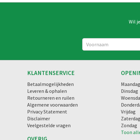
Wil j
KLANTENSERVICE
OPENI
Betaalmogelijkheden
Maanda
Leveren & ophalen
Dinsdag
Retourneren en ruilen
Woensd
Algemene voorwaarden
Donderd
Privacy Statement
Vrijdag
Disclaimer
Zaterda
Veelgestelde vragen
Zondag
Toon all
OVERIG