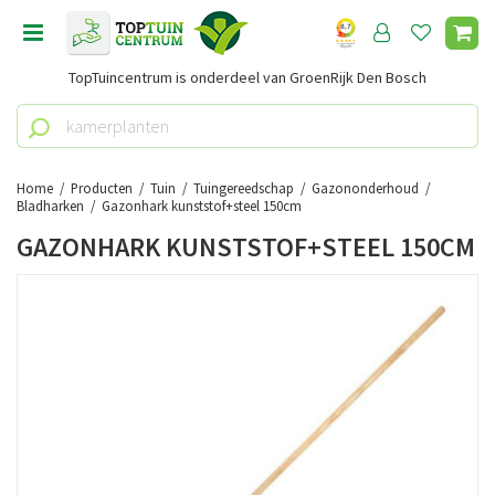
G
a
n
TopTuincentrum is onderdeel van GroenRijk Den Bosch
a
a
r
c
o
Home
Producten
Tuin
Tuingereedschap
Gazononderhoud
n
Bladharken
Gazonhark kunststof+steel 150cm
t
GAZONHARK KUNSTSTOF+STEEL 150CM
e
n
t