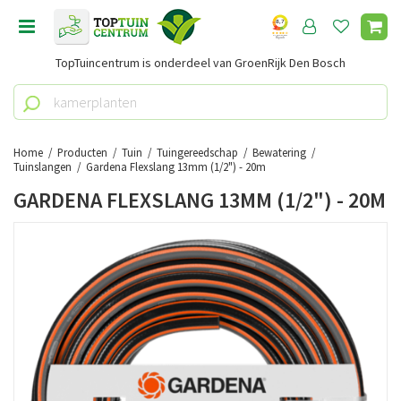
G
a
n
TopTuincentrum is onderdeel van GroenRijk Den Bosch
a
a
r
c
o
Home
Producten
Tuin
Tuingereedschap
Bewatering
n
Tuinslangen
Gardena Flexslang 13mm (1/2") - 20m
t
GARDENA FLEXSLANG 13MM (1/2") - 20M
e
n
t