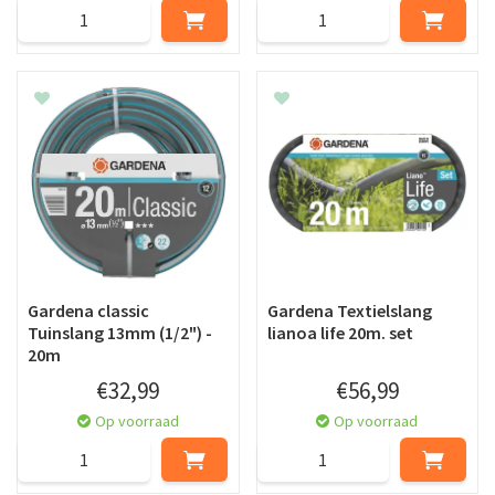
Gardena classic
Gardena Textielslang
Tuinslang 13mm (1/2") -
lianoa life 20m. set
20m
€
32
,
99
€
56
,
99
Op voorraad
Op voorraad