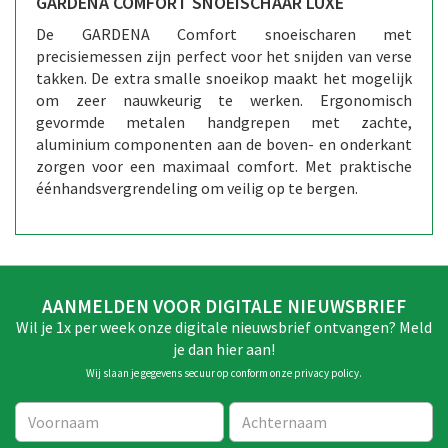
GARDENA COMFORT SNOEISCHAAR LUXE
De GARDENA Comfort snoeischaren met
precisiemessen zijn perfect voor het snijden van verse
takken. De extra smalle snoeikop maakt het mogelijk
om zeer nauwkeurig te werken. Ergonomisch
gevormde metalen handgrepen met zachte,
aluminium componenten aan de boven- en onderkant
zorgen voor een maximaal comfort. Met praktische
éénhandsvergrendeling om veilig op te bergen.
AANMELDEN VOOR DIGITALE NIEUWSBRIEF
Wil je 1x per week onze digitale nieuwsbrief ontvangen? Meld
je dan hier aan!
Wij slaan je gegevens secuur op conform onze
privacy policy
.