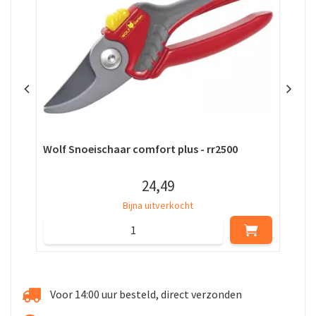
Wolf Snoeischaar comfort plus - rr2500
RYO
24
,
49
Bijna uitverkocht
Voor 14:00 uur besteld, direct verzonden