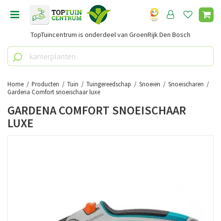
G
a
n
TopTuincentrum is onderdeel van GroenRijk Den Bosch
a
a
r
c
o
Home
Producten
Tuin
Tuingereedschap
Snoeien
Snoeischaren
n
Gardena Comfort snoeischaar luxe
t
GARDENA COMFORT SNOEISCHAAR
e
LUXE
n
t