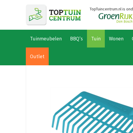
Ga
TopTuincentrum.nl is on
naar
content
Tuinmeubelen
BBQ's
Tuin
Wonen
Home
Producten
Tuin
Tuingereedschap
Gazononderhou
Outlet