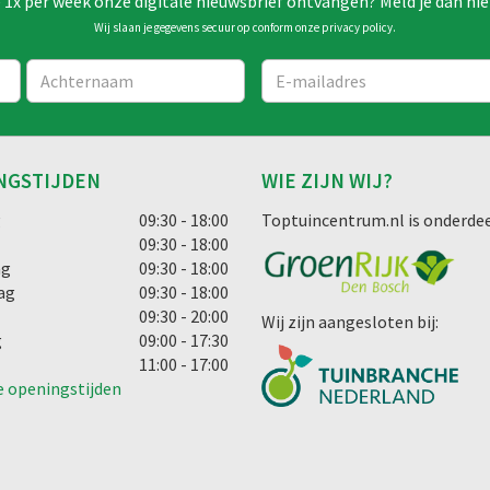
e 1x per week onze digitale nieuwsbrief ontvangen? Meld je dan hie
Wij slaan je gegevens secuur op conform onze
privacy policy
.
NGSTIJDEN
WIE ZIJN WIJ?
g
09:30 - 18:00
Toptuincentrum.nl is onderdee
09:30 - 18:00
ag
09:30 - 18:00
ag
09:30 - 18:00
09:30 - 20:00
Wij zijn aangesloten bij:
g
09:00 - 17:30
11:00 - 17:00
e openingstijden