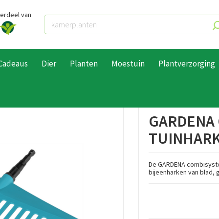
derdeel van
Cadeaus
Dier
Planten
Moestuin
Plantverzorging
d
Bladharken
Gardena Combisystem tuinhark 43cm
GARDENA 
TUINHARK
De GARDENA combisystem
bijeenharken van blad, 