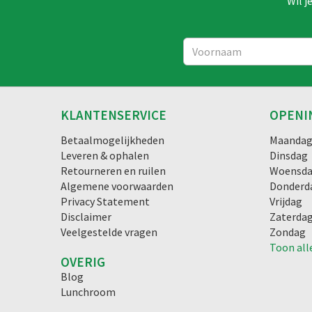
Wil j
KLANTENSERVICE
OPENI
Betaalmogelijkheden
Maanda
Leveren & ophalen
Dinsdag
Retourneren en ruilen
Woensd
Algemene voorwaarden
Donderd
Privacy Statement
Vrijdag
Disclaimer
Zaterda
Veelgestelde vragen
Zondag
Toon all
OVERIG
Blog
Lunchroom