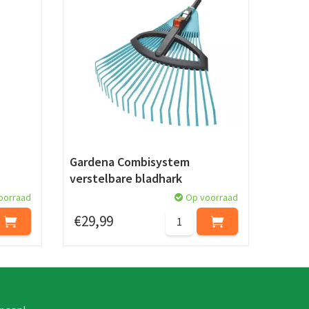
Gardena Combisystem
verstelbare bladhark
oorraad
Op voorraad
€
29
,
99