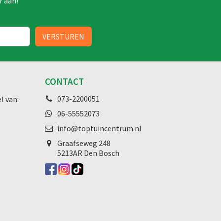
r aan!
CONTACT
073-2200051
l van:
06-55552073
info@toptuincentrum.nl
Graafseweg
248
5213AR Den Bosch