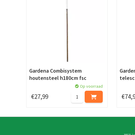
Gardena Combisystem
Garde
houtensteel h180cm fsc
teles
Op voorraad
€
27
,
99
€
74
,