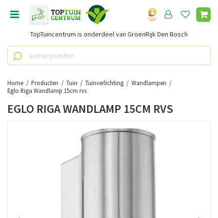
G
a
n
TopTuincentrum is onderdeel van GroenRijk Den Bosch
a
a
r
c
o
Home
Producten
Tuin
Tuinverlichting
Wandlampen
n
Eglo Riga Wandlamp 15cm rvs
t
EGLO RIGA WANDLAMP 15CM RVS
e
n
t