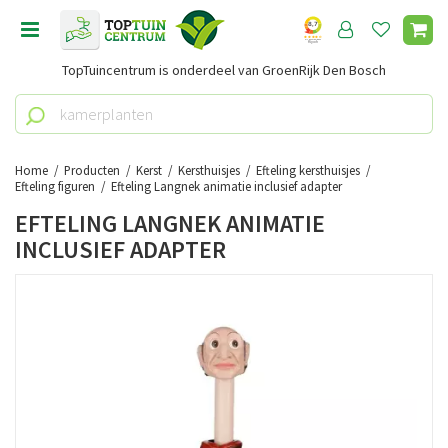
G
a
n
TopTuincentrum is onderdeel van GroenRijk Den Bosch
a
a
r
c
o
Home
Producten
Kerst
Kersthuisjes
Efteling kersthuisjes
n
Efteling figuren
Efteling Langnek animatie inclusief adapter
t
EFTELING LANGNEK ANIMATIE
e
INCLUSIEF ADAPTER
n
t