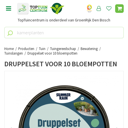
G
a
n
TopTuincentrum is onderdeel van GroenRijk Den Bosch
a
a
r
c
o
Home
Producten
Tuin
Tuingereedschap
Bewatering
n
Tuinslangen
Druppelset voor 10 bloempotten
t
DRUPPELSET VOOR 10 BLOEMPOTTEN
e
n
t