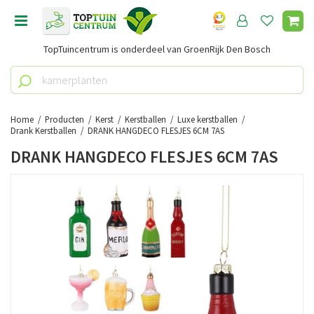
G
a
n
TopTuincentrum is onderdeel van GroenRijk Den Bosch
a
a
r
c
o
Home
Producten
Kerst
Kerstballen
Luxe kerstballen
n
Drank Kerstballen
DRANK HANGDECO FLESJES 6CM 7AS
t
DRANK HANGDECO FLESJES 6CM 7AS
e
n
t