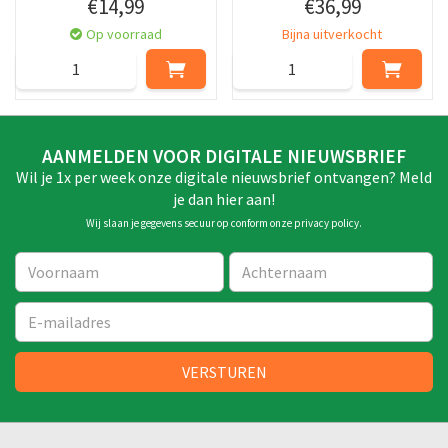
€
14
,
99
€
36
,
99
Op voorraad
Bijna uitverkocht
AANMELDEN VOOR DIGITALE NIEUWSBRIEF
Wil je 1x per week onze digitale nieuwsbrief ontvangen? Meld
je dan hier aan!
Wij slaan je gegevens secuur op conform onze
privacy policy
.