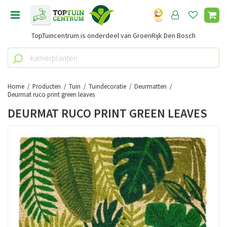
G
a
n
TopTuincentrum is onderdeel van GroenRijk Den Bosch
a
a
r
c
o
Home
Producten
Tuin
Tuindecoratie
Deurmatten
n
Deurmat ruco print green leaves
t
DEURMAT RUCO PRINT GREEN LEAVES
e
n
t