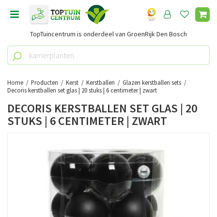
G
a
n
TopTuincentrum is onderdeel van GroenRijk Den Bosch
a
a
r
c
o
Home
Producten
Kerst
Kerstballen
Glazen kerstballen sets
n
Decoris kerstballen set glas | 20 stuks | 6 centimeter | zwart
t
DECORIS KERSTBALLEN SET GLAS | 20
e
STUKS | 6 CENTIMETER | ZWART
n
t