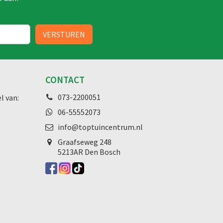
CONTACT
073-2200051
l van:
06-55552073
info@toptuincentrum.nl
Graafseweg
248
5213AR Den Bosch