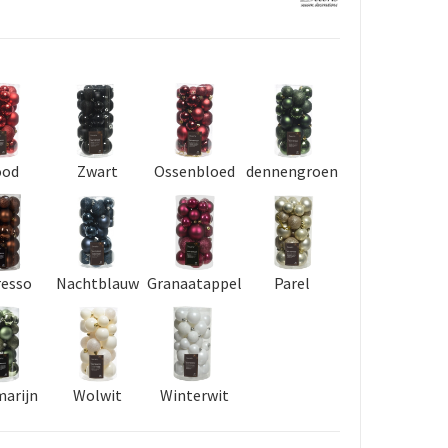
ood
Zwart
Ossenbloed
dennengroen
resso
Nachtblauw
Granaatappel
Parel
marijn
Wolwit
Winterwit