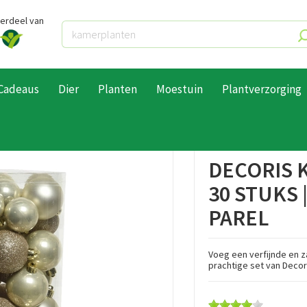
derdeel van
Cadeaus
Dier
Planten
Moestuin
Plantverzorging
ets
Decoris kerstbal set plastic | 30 stuks | 4-5-6 centimeter | parel
DECORIS K
30 STUKS 
PAREL
Voeg een verfijnde en z
prachtige set van Decor