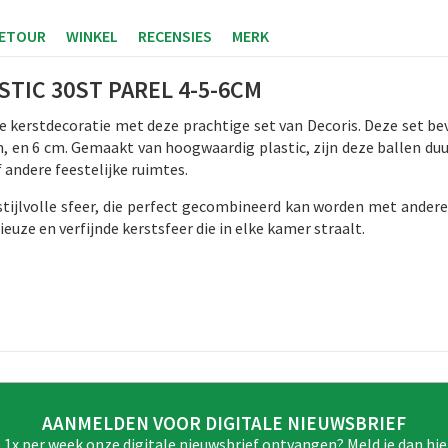
RETOUR
WINKEL
RECENSIES
MERK
TIC 30ST PAREL 4-5-6CM
je kerstdecoratie met deze prachtige set van Decoris. Deze set b
cm, en 6 cm. Gemaakt van hoogwaardig plastic, zijn deze ballen 
 andere feestelijke ruimtes.
stijlvolle sfeer, die perfect gecombineerd kan worden met ander
euze en verfijnde kerstsfeer die in elke kamer straalt.
AANMELDEN VOOR DIGITALE NIEUWSBRIEF
e 1x per week onze digitale nieuwsbrief ontvangen? Meld je dan hie