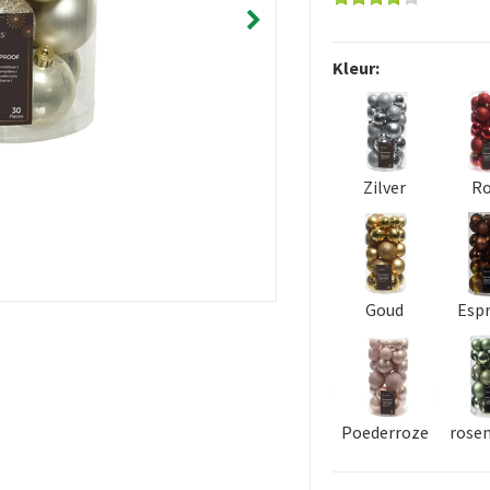
Kleur:
Zilver
R
Goud
Esp
Poederroze
rose