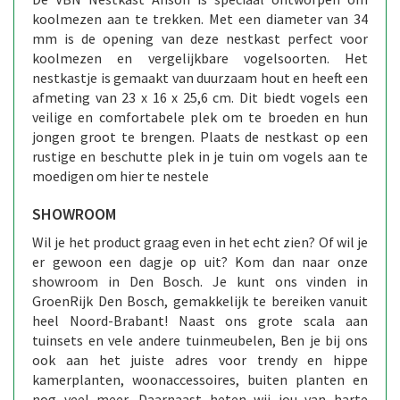
koolmezen aan te trekken. Met een diameter van 34
mm is de opening van deze nestkast perfect voor
koolmezen en vergelijkbare vogelsoorten. Het
nestkastje is gemaakt van duurzaam hout en heeft een
afmeting van 23 x 16 x 25,6 cm. Dit biedt vogels een
veilige en comfortabele plek om te broeden en hun
jongen groot te brengen. Plaats de nestkast op een
rustige en beschutte plek in je tuin om vogels aan te
moedigen om hier te nestele
SHOWROOM
Wil je het product graag even in het echt zien? Of wil je
er gewoon een dagje op uit? Kom dan naar onze
showroom in Den Bosch. Je kunt ons vinden in
GroenRijk Den Bosch, gemakkelijk te bereiken vanuit
heel Noord-Brabant! Naast ons grote scala aan
tuinsets en vele andere tuinmeubelen, Ben je bij ons
ook aan het juiste adres voor trendy en hippe
kamerplanten, woonaccessoires, buiten planten en
nog veel meer. Daarnaast heten wij jou van harte