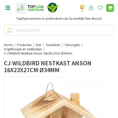
G
a
n
TopTuincentrum is onderdeel van GroenRijk Den Bosch
a
a
r
c
o
Home
Producten
Dier
Tuindieren
Tuinvogels
n
Vogelhuisjes en nestkastjes
CJ Wildbird Nestkast Anson 16x23x27cm Ø34mm
t
e
CJ WILDBIRD NESTKAST ANSON
n
16X23X27CM Ø34MM
t