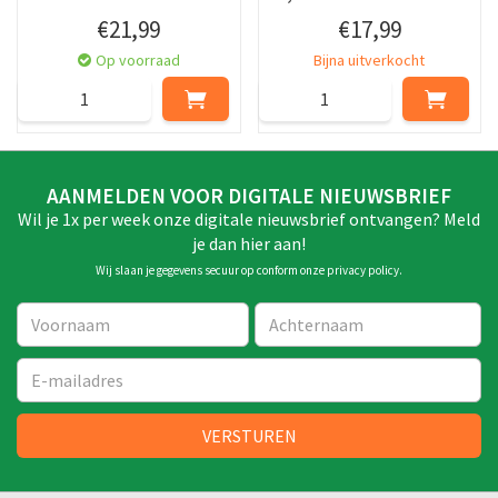
€
21
,
99
€
17
,
99
Op voorraad
Bijna uitverkocht
AANMELDEN VOOR DIGITALE NIEUWSBRIEF
Wil je 1x per week onze digitale nieuwsbrief ontvangen? Meld
je dan hier aan!
Wij slaan je gegevens secuur op conform onze
privacy policy
.