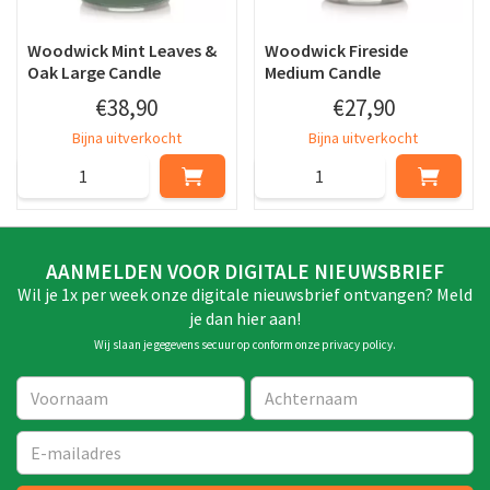
Woodwick Mint Leaves &
Woodwick Fireside
Oak Large Candle
Medium Candle
€
38
,
90
€
27
,
90
Bijna uitverkocht
Bijna uitverkocht
AANMELDEN VOOR DIGITALE NIEUWSBRIEF
Wil je 1x per week onze digitale nieuwsbrief ontvangen? Meld
je dan hier aan!
Wij slaan je gegevens secuur op conform onze
privacy policy
.