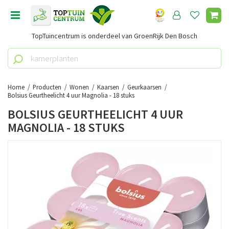
G
a
n
TopTuincentrum is onderdeel van GroenRijk Den Bosch
a
a
r
c
o
Home
Producten
Wonen
Kaarsen
Geurkaarsen
n
Bolsius Geurtheelicht 4 uur Magnolia - 18 stuks
t
BOLSIUS GEURTHEELICHT 4 UUR
e
MAGNOLIA - 18 STUKS
n
t