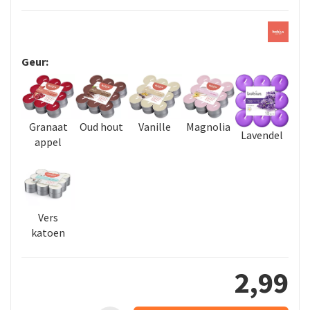
Geur:
Granaat
Oud hout
Vanille
Magnolia
Lavendel
appel
Vers
katoen
2
,
99