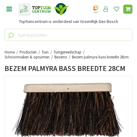
G
a
n
TopTuincentrum is onderdeel van GroenRijk Den Bosch
a
a
r
c
o
Home
Producten
Tuin
Tuingereedschap
n
Schoonmaken & opruimen
Bezems
Bezem palmyra bass breedte 28cm
t
BEZEM PALMYRA BASS BREEDTE 28CM
e
n
t