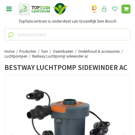
G
a
n
TopTuincentrum is onderdeel van GroenRijk Den Bosch
a
a
r
c
o
Home
Producten
Tuin
Zwembaden
Onderhoud & accessoires
n
Luchtpompen
Bestway Luchtpomp sidewinder ac
t
BESTWAY LUCHTPOMP SIDEWINDER AC
e
n
t