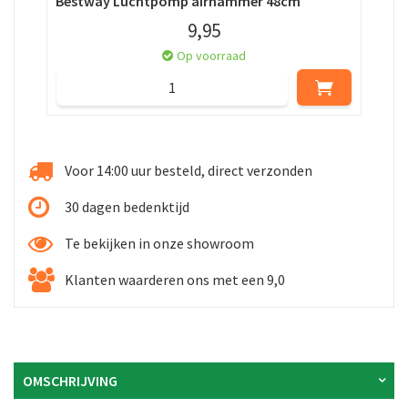
Bestway Luchtpomp airhammer 48cm
Bes
9
,
95
Op voorraad
Voor 14:00 uur besteld, direct verzonden
30 dagen bedenktijd
Te bekijken in onze showroom
Klanten waarderen ons met een 9,0
OMSCHRIJVING