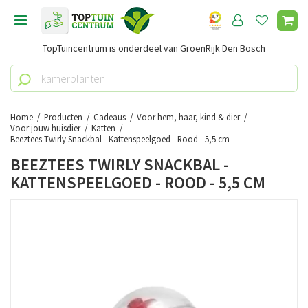
G
a
n
TopTuincentrum is onderdeel van GroenRijk Den Bosch
a
a
r
c
o
Home
Producten
Cadeaus
Voor hem, haar, kind & dier
n
Voor jouw huisdier
Katten
Beeztees Twirly Snackbal - Kattenspeelgoed - Rood - 5,5 cm
t
e
BEEZTEES TWIRLY SNACKBAL -
n
KATTENSPEELGOED - ROOD - 5,5 CM
t