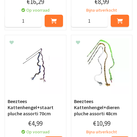
€
16
,
29
€
8
,
99
Op voorraad
Bijna uitverkocht
Beeztees
Beeztees
Kattenhengel+staart
Kattenhengel+dieren
pluche assorti 70cm
pluche assorti 48cm
€
4
,
99
€
10
,
99
Op voorraad
Bijna uitverkocht