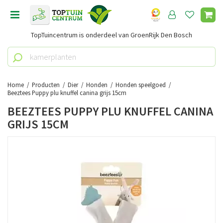
G
a
n
TopTuincentrum is onderdeel van GroenRijk Den Bosch
a
a
r
c
o
Home
Producten
Dier
Honden
Honden speelgoed
n
Beeztees Puppy plu knuffel canina grijs 15cm
t
BEEZTEES PUPPY PLU KNUFFEL CANINA
e
GRIJS 15CM
n
t