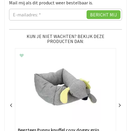
Mail mij als dit product weer bestelbaar is.
KUN JE NIET WACHTEN? BEKIJK DEZE
PRODUCTEN DAN:
Beeztees Puppy knuffel cosy doggy grijs
tra