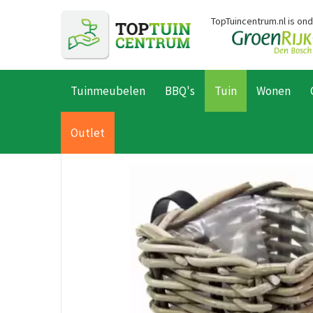
Ga
TopTuincentrum.nl is on
naar
content
Tuinmeubelen
BBQ's
Tuin
Wonen
Home
Producten
Tuin
Bloempotten
Manden
Balkonman
Outlet