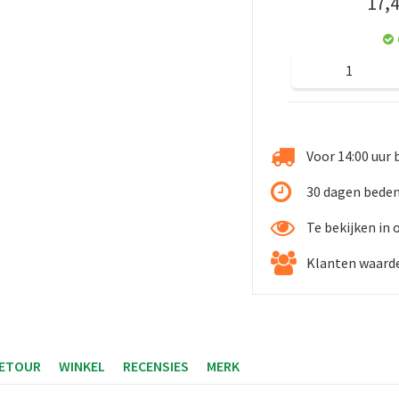
17
,
4
Voor 14:00 uur 
30 dagen beden
Te bekijken in
Klanten waarde
RETOUR
WINKEL
RECENSIES
MERK