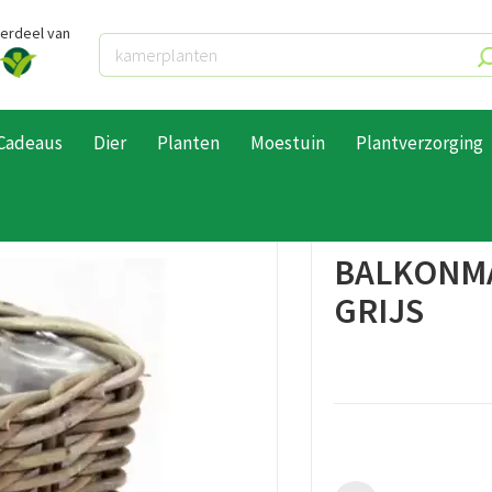
derdeel van
Cadeaus
Dier
Planten
Moestuin
Plantverzorging
d l15b15h15cm grijs
BALKONM
GRIJS