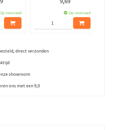
9
9
,
69
Op voorraad
Op voorraad
besteld, direct verzonden
ktijd
 onze showroom
ren ons met een 9,0