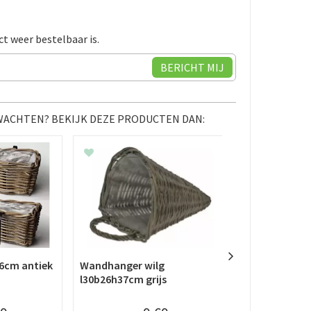
ct weer bestelbaar is.
 WACHTEN? BEKIJK DEZE PRODUCTEN DAN:
6cm antiek
Wandhanger wilg
Aardappelma
l30b26h37cm grijs
antiek grijs