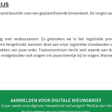
IJS
nd beschikt over een geplastificeerde binnenkant. De lengte van 
ig met verduurzamen. Zo gebruiken we in het logistieke pro
en hergebruikt wanneer deze aan onze logistieke standaarden v
npakken van jouw order. Toptuincentrum hecht veel waarde aan 
s eindgebruiker ook vragen om jouw steentje bij te vragen. Wann
AANMELDEN VOOR DIGITALE NIEUWSBRIEF
e 1x per week onze digitale nieuwsbrief ontvangen? Meld je dan hie
Wij slaan je gegevens secuur op conform onze
privacy policy
.