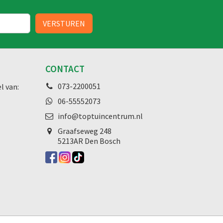
CONTACT
073-2200051
l van:
06-55552073
info@toptuincentrum.nl
Graafseweg
248
5213AR Den Bosch