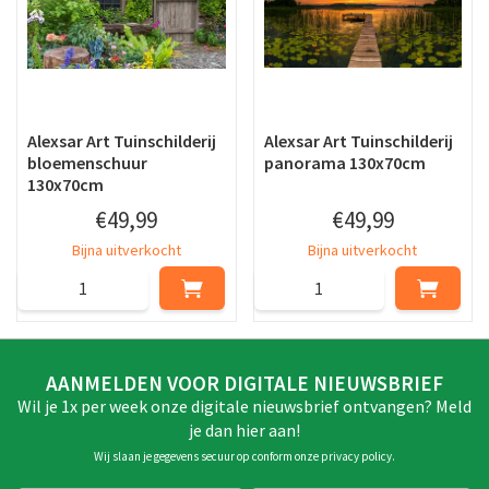
Alexsar Art Tuinschilderij
Alexsar Art Tuinschilderij
bloemenschuur
panorama 130x70cm
130x70cm
€
49
,
99
€
49
,
99
Bijna uitverkocht
Bijna uitverkocht
AANMELDEN VOOR DIGITALE NIEUWSBRIEF
Wil je 1x per week onze digitale nieuwsbrief ontvangen? Meld
je dan hier aan!
Wij slaan je gegevens secuur op conform onze
privacy policy
.