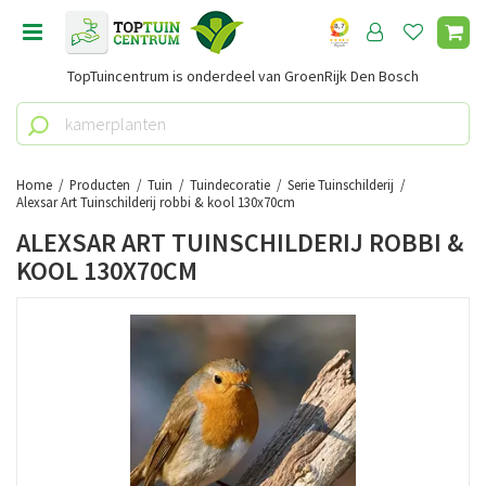
G
a
n
TopTuincentrum is onderdeel van GroenRijk Den Bosch
a
a
r
c
o
Home
Producten
Tuin
Tuindecoratie
Serie Tuinschilderij
n
Alexsar Art Tuinschilderij robbi & kool 130x70cm
t
ALEXSAR ART TUINSCHILDERIJ ROBBI &
e
KOOL 130X70CM
n
t