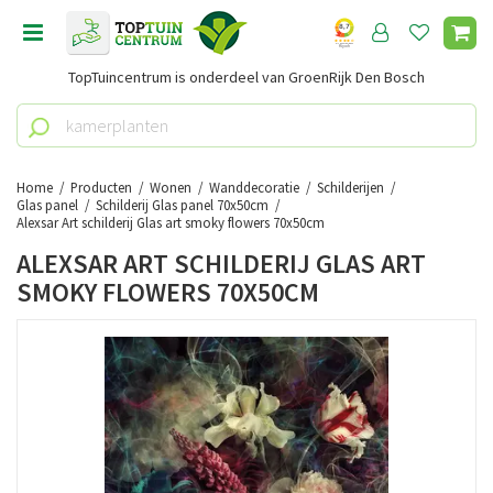
G
a
n
TopTuincentrum is onderdeel van GroenRijk Den Bosch
a
a
r
c
o
Home
Producten
Wonen
Wanddecoratie
Schilderijen
n
Glas panel
Schilderij Glas panel 70x50cm
Alexsar Art schilderij Glas art smoky flowers 70x50cm
t
e
ALEXSAR ART SCHILDERIJ GLAS ART
n
SMOKY FLOWERS 70X50CM
t