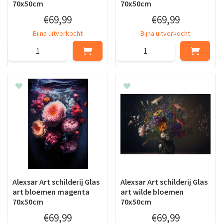
70x50cm
70x50cm
€
69
,
99
€
69
,
99
Bijna uitverkocht
Bijna uitverkocht
Alexsar Art schilderij Glas
Alexsar Art schilderij Glas
art bloemen magenta
art wilde bloemen
70x50cm
70x50cm
€
69
,
99
€
69
,
99